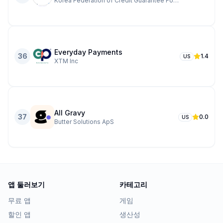
Korea Federation of Credit Guarantee Foundations
Everyday Payments
36
1.4
US
XTM Inc
All Gravy
37
0.0
US
Butter Solutions ApS
앱 둘러보기
카테고리
무료 앱
게임
할인 앱
생산성