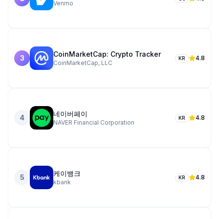
Venmo
CoinMarketCap: Crypto Tracker
3
4.8
KR
CoinMarketCap, LLC
네이버페이
4
4.8
KR
NAVER Financial Corporation
케이뱅크
5
4.8
KR
kbank