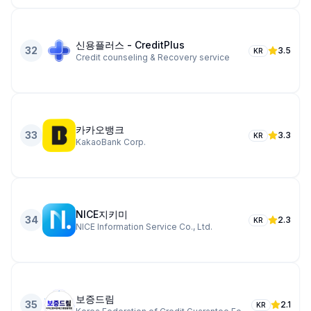
신용플러스 - CreditPlus
32
3.5
KR
Credit counseling & Recovery service
카카오뱅크
33
3.3
KR
KakaoBank Corp.
NICE지키미
34
2.3
KR
NICE Information Service Co., Ltd.
보증드림
35
2.1
KR