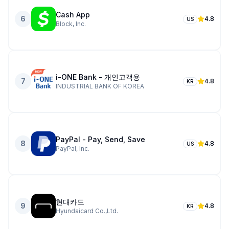
Cash App
6
4.8
US
Block, Inc.
i-ONE Bank - 개인고객용
7
4.8
KR
INDUSTRIAL BANK OF KOREA
PayPal - Pay, Send, Save
8
4.8
US
PayPal, Inc.
현대카드
9
4.8
KR
Hyundaicard Co.,Ltd.