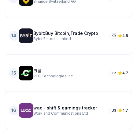
Binance Switzerland AG
Bybit:Buy Bitcoin,Trade Crypto
14
4.8
KR
Bybit Fintech Limited
크플
15
4.7
KR
PFC Technologies Inc.
wac - shift & earnings tracker
16
4.7
US
Work and Communications Ltd