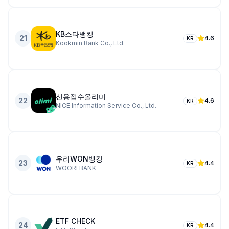
KB스타뱅킹
21
4.6
KR
Kookmin Bank Co., Ltd.
신용점수올리미
22
4.6
KR
NICE Information Service Co., Ltd.
우리WON뱅킹
23
4.4
KR
WOORI BANK
ETF CHECK
24
4.4
KR