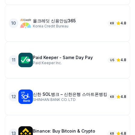
올크레딧 신용안심365
10
4.8
KR
Korea Credit Bureau
Paid Keeper - Same Day Pay
11
4.8
US
Paid Keeper Inc.
신한 SOL뱅크 – 신한은행 스마트폰뱅킹
12
4.8
KR
SHINHAN BANK CO. LTD
Binance: Buy Bitcoin & Crypto
13
4.8
KR