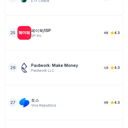
ETF Check
페이북/ISP
25
4.3
KR
VP Inc.
Paidwork: Make Money
26
4.3
US
Paidwork LLC
토스
27
4.3
KR
Viva Republica