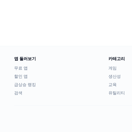
앱 둘러보기
카테고리
무료 앱
게임
할인 앱
생산성
급상승 랭킹
교육
검색
유틸리티