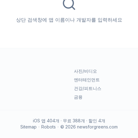
상단 검색창에 앱 이름이나 개발자를 입력하세요
사진/비디오
엔터테인먼트
건강/피트니스
금융
iOS 앱
404
개 · 무료
388
개 · 할인
4
개
Sitemap
·
Robots
·
©
2026
newsforgreens.com