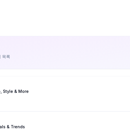
앱 목록
, Style & More
als & Trends