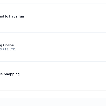
aid to have fun
g Online
 PTE. LTD.
le Shopping