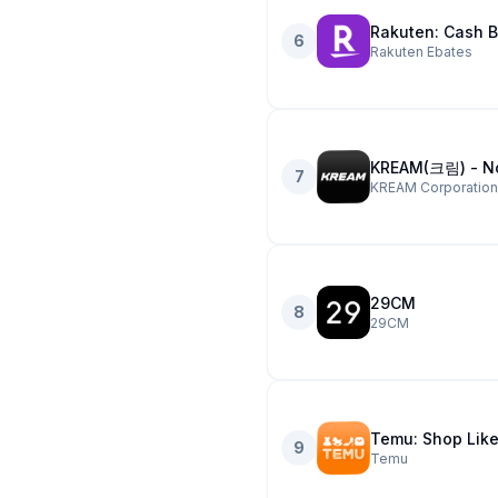
Rakuten: Cash B
6
Rakuten Ebates
KREAM(크림) - 
7
KREAM Corporation
29CM
8
29CM
Temu: Shop Like 
9
Temu