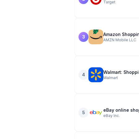
Target
Amazon Shoppi
3
AMZN Mobile LLC
Walmart: Shoppi
4
Walmart
eBay online sho
5
eBay Inc.