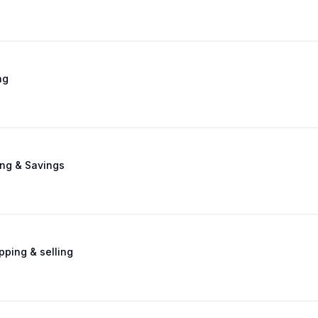
ng
ng & Savings
pping & selling