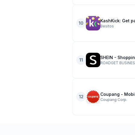
KashKick: Get p
10
Besitos
SHEIN - Shoppin
11
ROADGET BUSINESS
Coupang - Mobi
12
Coupang Corp.