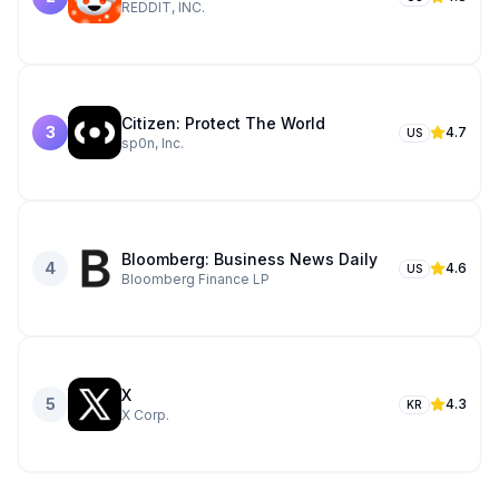
REDDIT, INC.
Citizen: Protect The World
3
4.7
US
sp0n, Inc.
Bloomberg: Business News Daily
4
4.6
US
Bloomberg Finance LP
X
5
4.3
KR
X Corp.