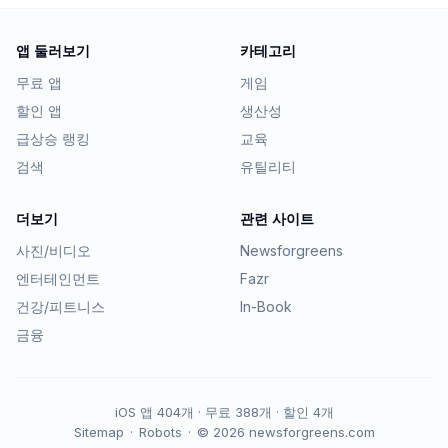
앱 둘러보기
카테고리
무료 앱
게임
할인 앱
생산성
급상승 랭킹
교육
검색
유틸리티
더보기
관련 사이트
사진/비디오
Newsforgreens
엔터테인먼트
Fazr
건강/피트니스
In-Book
금융
iOS 앱
404
개 · 무료
388
개 · 할인
4
개
Sitemap
·
Robots
·
©
2026
newsforgreens.com